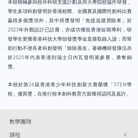
本校積極參與校外科研支援計劃及與大專院校協作研發，
學生多項科創發明於香港校際、全國賽及國際性創科比賽
贏得多個獎項外，其中得獎發明「免提追蹤買餸車」於
2023
年外觀設計已註冊，亦成功獲批香港短期專利，研
發學生更獲香港科技大學頒發獎學金直接取錄入讀；而幫
助行動不便長者科創發明「除除善友」著褲機研發隊伍亦
2025
於
年代表香港到瑞士日內瓦發明展參賽，勇奪銅
獎。
24
STEM
本校於第
屆香港青少年科技創新大賽榮獲「
學
校」優異獎，在推行校本創科教育方面獲得認同及嘉許。
Main
教學團隊
navigation
課程