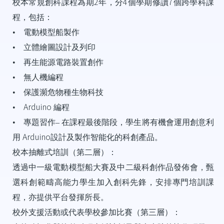
2
4
7
校本常規創科課程為期
年，分
個學期修讀
個跨學科課
程，包括：
•
電動模型船製作
•
立體繪圖設計及列印
•
再生能源電路裝置創作
•
無人機編程
•
保護瀕危物種生物科技
Arduino
•
編程
•
專題習作–
在課程最後階段，學生將有機會運用創意利
Arduino
用
設計及製作智能化的科創產品。
校本抽離式培訓（第二層）：
透過中一級電動模型船大賽及中二級科創作品發佈會，甄
選科創範疇高能力學生加入創科先鋒，安排專門培訓課
程，亦提供平台發揮所長。
校外支援活動或代表學校參加比賽（第三層）：