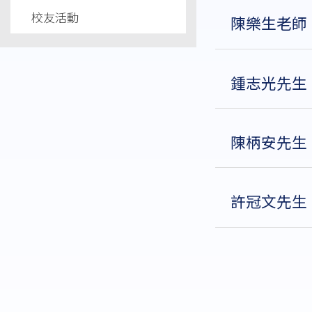
校友活動
梁嘉明、梁志
陳樂生老師
鍾志光先生
新網頁面世多
陳志明太太、
頭炮接受訪問
陳柄安先生
黃炳添、黃炳
1973 年春
梁嘉明升讀中
兩區冠軍對決
由左至右：梁
許冠文先生
2005 年 
以上學；大同
大。港島區冠
環境清幽寧靜
聖。莫看嘉明
遠；但我們隊
胡珮珊 （ 
禮，卻又風趣
學期間的摯友
明的幾個關鍵
及活動推廣。
下方中間
面；最欣賞的
型始終是勝負
幹事，注入新