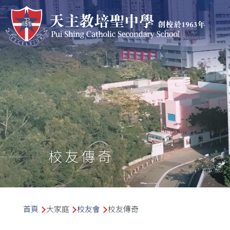
移至主內容
校友傳奇
導
首頁
大家庭
校友會
校友傳奇
航