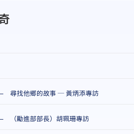
傳奇
— 尋找他鄉的故事 ─ 黃炳添專訪
— （勵進部部長）胡珮珊專訪