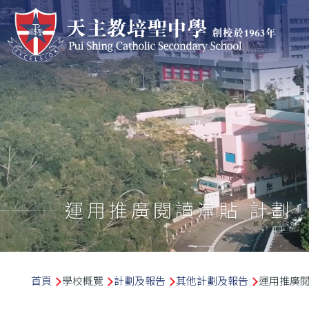
移至主內容
運用推廣閱讀津貼 計劃
導
首頁
學校概覽
計劃及報告
其他計劃及報告
運用推廣閱
航