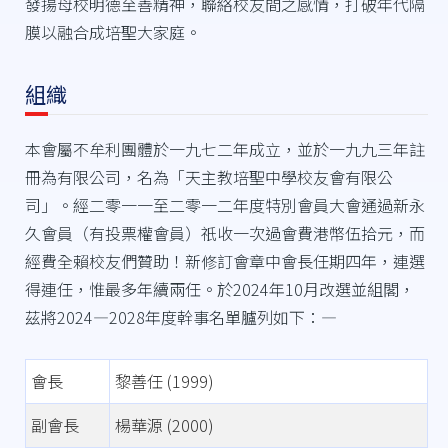
發揚母校明德至善精神，聯絡校友間之感情，打破年代隔
膜以融合成培聖大家庭。
組織
本會屬不牟利團體於一九七二年成立，並於一九九三年註
冊為有限公司，名為「天主教培聖中學校友會有限公
司」。經二零一一至二零一二年度特別會員大會通過新永
久會員（有投票權會員）祇收一次過會費港幣伍拾元，而
經費全賴校友們贊助！新修訂會章中會長任期四年，連選
得連任，惟最多年續兩任。於2024年10月改選並組閣，
茲將2024—2028年度幹事名單臚列如下：—
會長
黎善任 (1999)
副會長
楊華源 (2000)