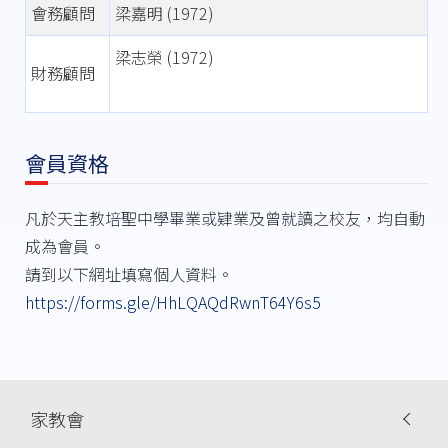
會務顧問
梁嘉明 (1972)
梁志榮 (1972)
財務顧問
會員資格
凡於天主教培聖中學畢業或肄業及曾就讀之校友，均自動
成為會員。
請到以下網址填寫個人資料。
https://forms.gle/HhLQAQdRwnT64Y6s5
Main
家教會
navigation