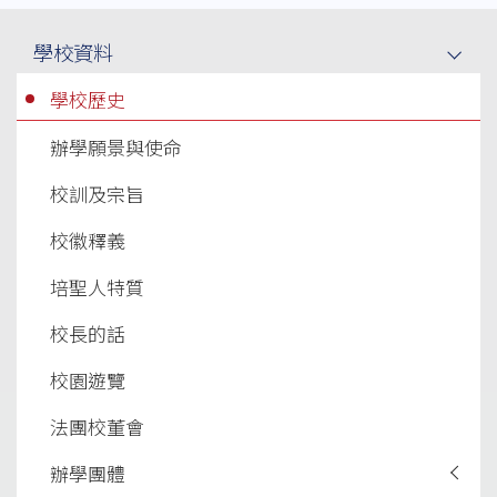
Main
學校資料
navigation
學校歷史
辦學願景與使命
校訓及宗旨
校徽釋義
培聖人特質
校長的話
校園遊覽
法團校董會
辦學團體