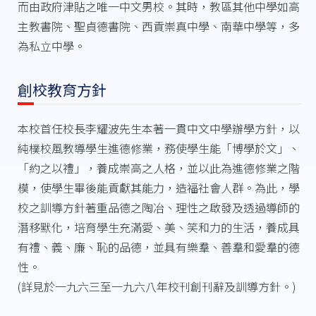
而由政府津貼之唯一中文男校。其時，教區其他中學如高
主教書院、聖貞德書院、西貢崇真中學、南華中學等，多
為私立中學。
創校教育方針
本校首任校長李耀波先生本著一貫中文中學辦學方針，以
純樸校風教導學生進德修業，務使學生能「博學於文」、
「約之以禮」，養成崇高之人格，並以此為進德修業之階
模，使學生畢後能貢獻其能力，造福社會人群。為此，學
校之訓導方針著重品德之陶冶、理性之啟發及透過導師的
潛移默化，培育學生充滿愛、美、笑和力的生活，養成具
有禮、義、廉、恥的品德，並具有樂羣、善羣和愛羣的德
性。
(詳見於一九六三至一九六八年校刊創刊辭及訓導方針。)