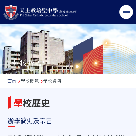
移至主內容
學校歷史
導
首頁
學校概覽
學校資料
航
連
學校歷史
結
辦學簡史及宗旨