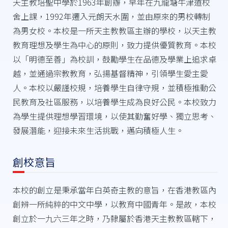
天主教培聖中學於1963年創辦，早年在九龍塘牛津道校
舍上課，1992年遷入元朗天水圍，並由原來的男校轉制
為男女校。本校是一所天主教教區主辦的學校，以天主教
教育理想及學生為中心的原則，致力提供優質教育。本校
以「明德至善」為校訓，鼓勵學生在品德及學業上追求卓
越，並通過宗教教育，弘揚基督精神，引領學生愛主愛
人。本校以嚴謹校規，培養學生自律守規，並積極推動公
民教育及社區服務，以培養學生成為良好公民。本校致力
為學生提供理想學習環境，以使其勤奮好學、獨立思考、
發展潛能，迎接未來生活挑戰，邁向積極人生。
創校意旨
本校的創立是秉承當年白英奇主教的意旨，在香港教區內
創辨一所純粹的中文中學，以教育中國青年。是故，本校
創立於一九六三年之時，乃隸屬於香港天主教教區轄下，