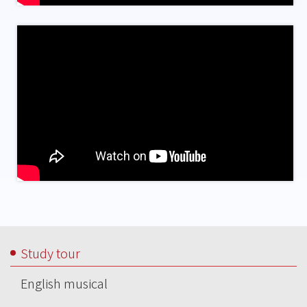
Main
Study tour
navigation
English musical