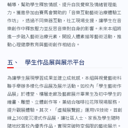
輔導，幫助學生釋放情感、提升自我覺察及情緒管理能
力。獲邀參加由賽馬會贊助的「音樂互動藝術治療體驗工
作坊」，透過不同樂器互動，社工現場支援，讓學生在音
樂創作中釋放壓力並反思音樂對自身的影響。未來本組將
進一步融入藝術治療元素，開設人體素描等藝術活動，推
動心理健康教育與藝術創作相結合。
五、 學生作品展與展示平台
為讓學生展現學習成果並建立成就感，本組與視覺藝術科
聯手舉辦多樣化作品展及展示活動。如校內「學生藝術作
品展」於禮堂、樓層走廊及藝廊展示畢業生及初中學生的
繪畫、雕塑、立體創作等，兼結合咖啡拉花隊現場服務，
提升觀展體驗。其次，「虛擬展覽館」運用VR技術，首創
線上360度沉浸式作品展，讓社區人士、家長及學生隨時
隨地欣賞校內優秀作品，實現突破時空侷限的藝術展示。