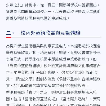
少年之友」計劃中，從一百五十間參與學校中脫穎而出，
獲選為六間最優異學校之一，以表揚本校推廣青少年藝術
素養及營造校園藝術氛圍的卓越成就。
二、 校內外藝術欣賞與互動體驗
為提升學生藝術審美與創意表達能力，本組定期於校週會
舉辦藝術欣賞活動，涵蓋舞蹈、戲劇、音樂及書畫等多元
表演形式，讓學生在校園中即能感受專業藝術魅力。如
「新高中藝術新體驗」校外欣賞計劃與康樂文化事務署合
作，學生參觀《孔子63》戲劇、《她說／他說》舞蹈欣
賞、《跨越文學》戲劇表演及《侯話四重奏》音樂舞蹈欣
賞，於活動前後的導賞講解豐富他們的藝術視野。
香港藝術節「青少年之友」巡迴演出將專業劇場帶入校
園，包括「藝術教育互動劇場」《當太陽升起時》、賽馬
會「無限亮」社區外展節目《江仔》、當代舞蹈平台編舞