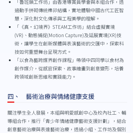
「魯班鎖工作坊」由香港導賞員學會與本組合作，透
過動手拼砌傳統榫卯結構，實地體驗中國古代工匠智
慧，深化對文化傳承與工程美學的理解。
「《真·幻境界》STEAM工作坊」結合虛擬實境
(VR)、動態捕捉(Motion Capture)及延展實境(XR)技
術，讓學生在創新媒體與表演藝術的交匯中，探索科
技如何重塑舞台呈現方式。
「以食為藝跨媒界創作課程」帶領中四同學以食材為
創作媒介，從感官探索、故事繪畫到創意變形，培養
跨領域創新思維和實踐能力。
四、 藝術治療與情緒健康支援
關注學生全人發展，本組與明愛感創中心及校內社工、輔
導組合作，推行「青少年情緒健康藝術支援計劃」，結合
創意藝術治療與表達藝術治療，透過小組、工作坊及個別