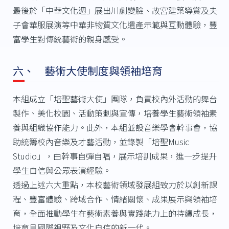
最後於「中華文化週」展出川劇變臉、故宮建築導賞及夫
子會華服展演等中華非物質文化遺產示範與互動體驗，豐
富學生對傳統藝術的親身感受。
六、 藝術大使制度與領袖培育
本組成立「培聖藝術大使」團隊，負責校內外活動的舞台
製作、美化校園、活動策劃與宣傳，培養學生藝術領袖素
養與組織協作能力。此外，本組並設音樂學會幹事會，協
助統籌校內音樂及才藝活動，並錄製「培聖Music
Studio」，由幹事自彈自唱，展示培訓成果，進一步提升
學生自信與公眾表演經驗。
透過上述六大重點，本校藝術領域發展組致力於以創新課
程、豐富體驗、跨域合作、情緒關懷、成果展示與領袖培
育，全面推動學生在藝術素養與實踐能力上的持續成長，
培育具國際視野及文化自信的新一代。