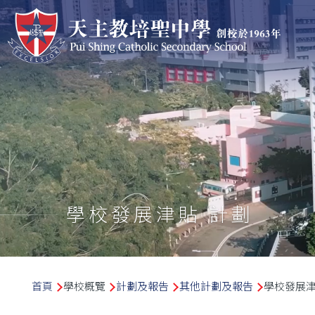
移至主內容
學校發展津貼 計劃
導
首頁
學校概覽
計劃及報告
其他計劃及報告
學校發展津
航