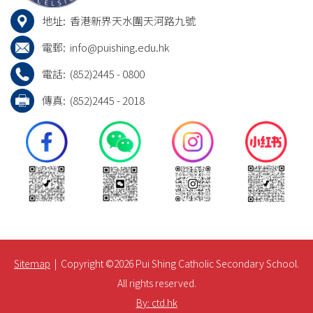
地址:
香港新界天水圍天河路九號
電郵:
info@puishing.edu.hk
電話:
(852)2445 - 0800
傳真:
(852)2445 - 2018
Sitemap
| Copyright ©
2026 Pui Shing Catholic Secondary School.
All rights reserved.
By: ctd.hk