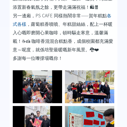
添置新春氣氛之餘，更帶走滿滿祝福！
🛍️🧧
PS CAFE
——
另一邊廂，
同樣熱鬧非常
賀年糕點
各
式各樣
，蘿蔔糕香噴噴、年糕甜絲絲，配上一杯暖
入心嘅即磨開心果咖啡，頓時驅走寒意，溫馨滿
載！
☕️🍰
咖啡香混混合糕點香，成個校園都充滿愛
意～呢度，就係培聖最暖嘅新年風景。
🐉❤️
多謝每一位嚟撐場嘅你！