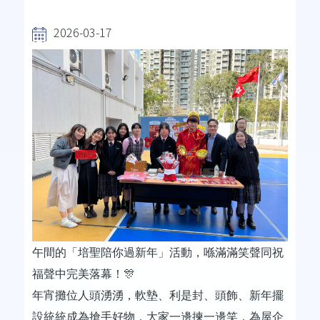
2026-03-17
午間的「培聖陪你過新年」活動，喺滿滿笑聲同祝
福聲中完美落幕！
🎊
年宵攤位人頭湧湧，軟墊、利是封、頭飾、新年擺
設統統成為搶手好物，大家一邊揀一邊笑，為屋企