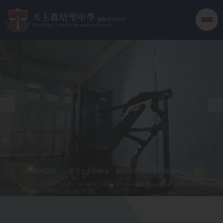
移至主內容
瑪利亞說：「看！上主的婢女，願照你的話成就於我罷！」（路1：
38）
"I am the Lord’s servant," Mary answered. "May your word to me
be fulfilled." (Luke 1:38)