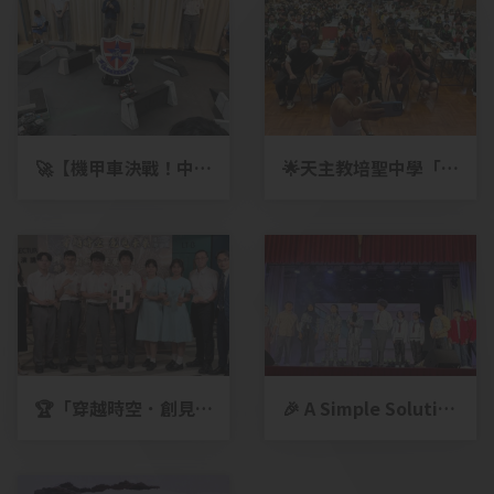
🚀【機甲車決戰！中小
🌟天主教培聖中學「創
學交流圓滿成功】🚀
科日」穿越古今🌟
🏆「穿越時空．創見未
🎉 A Simple Solution
來」創科成果展示日暨
has come to a
頒獎典禮 ─ 得獎名單出
perfect end!