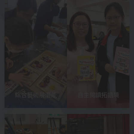
綜合藝術展潛能
自主閱讀拓語境